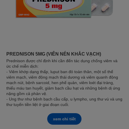
PREDNISON 5MG (VIÊN NÉN KHẮC VẠCH)
Prednison được chỉ định khi cần đến tác dụng chống viêm và
ức chế miễn dịch:
- Viêm khớp dạng thấp, luput ban đỏ toàn thân, một số thể
viêm mạch, viêm động mạch thái dương và viêm quanh động
mạch nút, bệnh sarcoid, hen phế quản, viêm loét đại tràng,
thiếu máu tan huyết, giảm bạch cầu hạt và những bệnh dị ứng
nặng gồm cả phản vệ.
- Ung thư như bệnh bạch cầu cấp, u lympho, ung thư vú và ung
thư tuyến tiền liệt ở giai đoạn cuối.
xem chi tiết