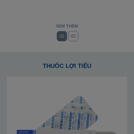
XEM THÊM
01
02
THUỐC LỢI TIỂU