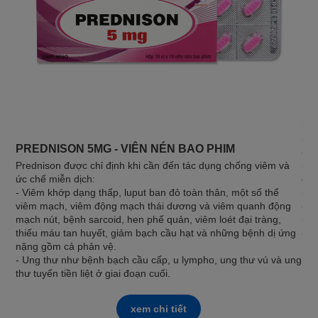
DO
Met
hoặ
- V
PREDNISON 5MG - VIÊN NÉN BAO PHIM
- L
Prednison được chỉ định khi cần đến tác dụng chống viêm và
- M
ức chế miễn dịch:
qua
- Viêm khớp dạng thấp, luput ban đỏ toàn thân, một số thể
- B
viêm mạch, viêm động mạch thái dương và viêm quanh động
- H
mạch nút, bệnh sarcoid, hen phế quản, viêm loét đại tràng,
- V
thiếu máu tan huyết, giảm bạch cầu hạt và những bệnh dị ứng
- ...
nặng gồm cả phản vệ.
- Ung thư như bệnh bạch cầu cấp, u lympho, ung thư vú và ung
thư tuyến tiền liệt ở giai đoạn cuối.
xem chi tiết