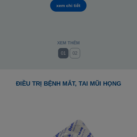
xem chi tiết
XEM THÊM
01
02
ĐIỀU TRỊ BỆNH MẮT, TAI MŨI HỌNG