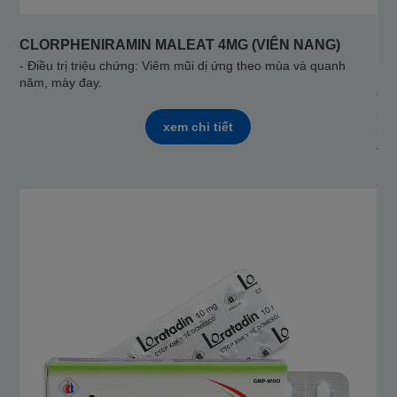
CLORPHENIRAMIN MALEAT 4MG (VIÊN NANG)
- Điều trị triệu chứng: Viêm mũi dị ứng theo mùa và quanh
năm, mày đay.
CL
- T
xem chi tiết
bện
viê
ứng
- L