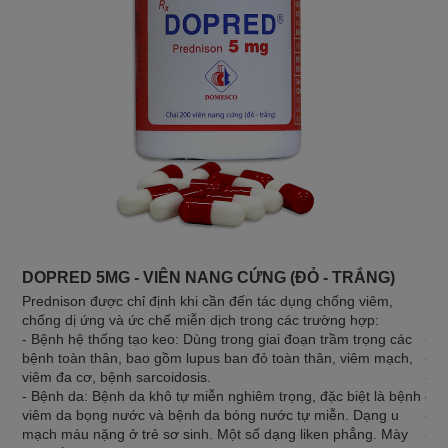
DOPRED 5MG - VIÊN NANG CỨNG (ĐỎ - TRẮNG)
DO
Prednison được chỉ định khi cần đến tác dụng chống viêm,
Met
chống dị ứng và ức chế miễn dịch trong các trường hợp:
hoặ
- Bệnh hệ thống tạo keo: Dùng trong giai đoạn trầm trọng các
- V
bệnh toàn thân, bao gồm lupus ban đỏ toàn thân, viêm mạch,
- L
viêm đa cơ, bệnh sarcoidosis.
- M
- Bệnh da: Bệnh da khô tự miễn nghiêm trọng, đặc biệt là bệnh
qua
viêm da bọng nước và bệnh da bóng nước tự miễn. Dạng u
- B
mạch máu nặng ở trẻ sơ sinh. Một số dạng liken phẳng. Mày
- H