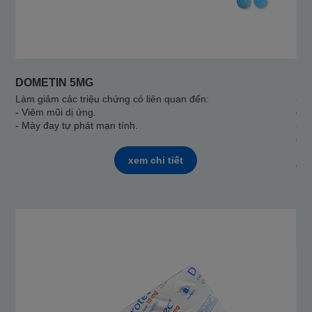
DOMETIN 5MG
D
Làm giảm các triệu chứng có liên quan đến:
-Vi
- Viêm mũi dị ứng.
dị 
- Mày đay tự phát mạn tính.
-Mà
các
mạn
xem chi tiết
giả