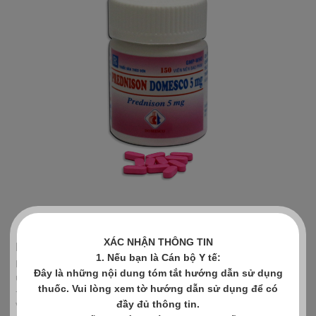
XÁC NHẬN THÔNG TIN
PREDNISON DOMESCO 5MG
1. Nếu bạn là Cán bộ Y tế:
Prednison được chỉ định khi cần đến tác dụng chống viêm và
Đây là những nội dung tóm tắt hướng dẫn sử dụng
ức chế miễn dịch:
thuốc. Vui lòng xem tờ hướng dẫn sử dụng để có
- Viêm khớp dạng thấp, lupút ban đỏ toàn thân, một số thể
đầy đủ thông tin.
viêm mạch, viêm động mạch thái dương và viêm quanh động