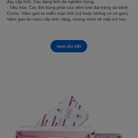
đay cấp tính. Các dạng khô da nghiêm trọng.
- V
- Tiêu hóa: Các đợt bùng phát của viêm loét đại tràng và bệnh
- ...
Crohn. Viêm gan tự miễn mạn tính (có hoặc không có xơ gan).
Viêm gan do rượu cấp tính nặng, chứng minh về mặt mô học.
...
xem chi tiết