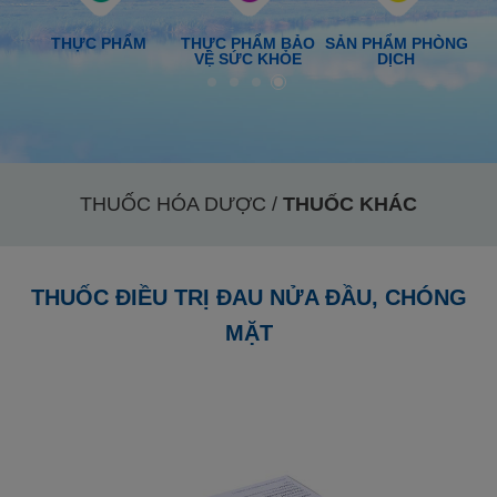
ỢC
THỰC PHẨM
THỰC PHẨM BẢO
SẢN PHẨM PHÒNG
VỆ SỨC KHỎE
DỊCH
THUỐC HÓA DƯỢC /
THUỐC KHÁC
THUỐC ĐIỀU TRỊ ĐAU NỬA ĐẦU, CHÓNG
MẶT