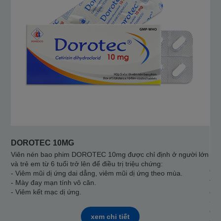
DOROTEC 10MG
Viên nén bao phim DOROTEC 10mg được chỉ định ở người lớn
và trẻ em từ 6 tuổi trở lên để điều trị triệu chứng:
CE
- Viêm mũi dị ứng dai dẳng, viêm mũi dị ứng theo mùa.
- Mày đay mạn tính vô căn.
Thu
- Viêm kết mạc dị ứng.
để 
- C
dẳn
xem chi tiết
- C